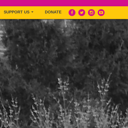
SUPPORT US
DONATE